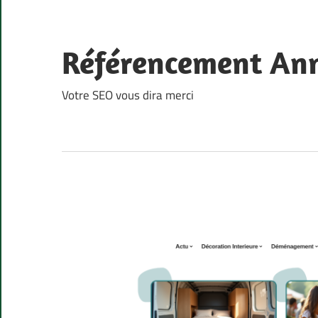
Skip
to
content
Référencement An
Votre SEO vous dira merci